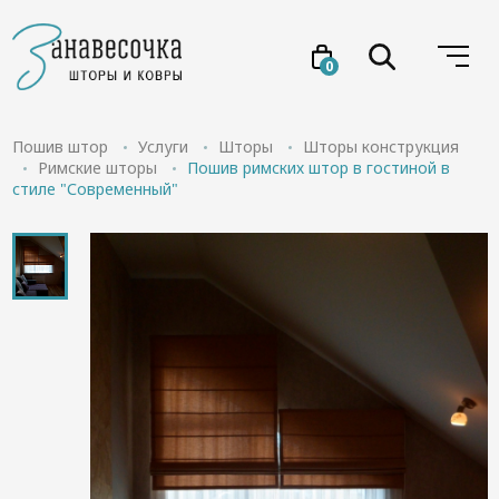
0
Услуги
Пошив штор
Услуги
Шторы
Шторы конструкция
Римские шторы
Пошив римских штор в гостиной в
стиле "Современный"
Товары
Акции
Проекты
О нас
Отзывы