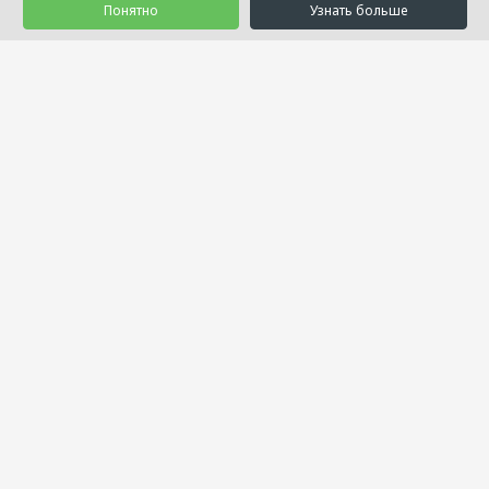
Понятно
Узнать больше
© 1992 - 2026 Салон Уюта «Занавесочка»
Услуги
Товары
Акции
Проекты
О нас