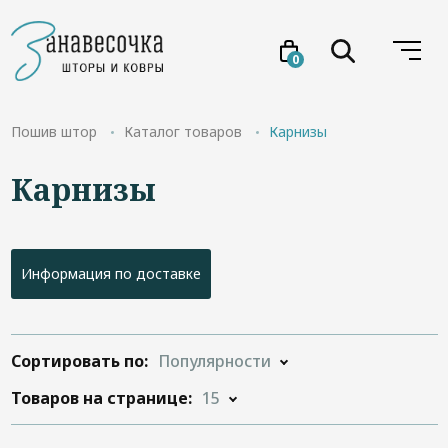
0
Услуги
Пошив штор
Каталог товаров
Карнизы
Карнизы
Товары
Акции
Информация по доставке
Проекты
О нас
Сортировать по:
Популярности
Товаров на странице:
15
Отзывы