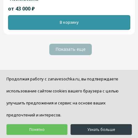
от 43 000 ₽
В корзину
Показать еще
Продолжая работу с zanavesochka.ru, вы подтверждаете
использование сайтом cookies вашего браузера с целью
Бесплатная консультация
дизайнера!
улучшить предложения и сервис на основе ваших
Меня зовут Ольга Надыбина. Я один из
предпочтений и интересов.
дизайнеров салона уюта «Занавесочка».
Консультация — это удобно, просто и
Понятно
Узнать больше
быстро. Оставьте свой телефон, мы будем