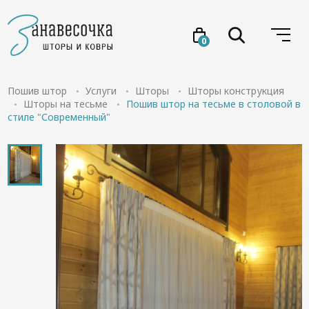
0
Услуги
Пошив штор
Услуги
Шторы
Шторы конструкция
Шторы на тесьме
Пошив штор на тесьме в столовой в
стиле "Современный"
Товары
Акции
Проекты
О нас
Отзывы