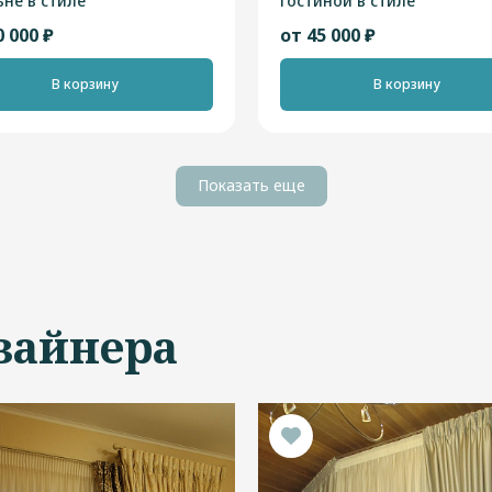
ьне в стиле
гостиной в стиле
ременный"
"Неоклассика"
0 000 ₽
от 45 000 ₽
В корзину
В корзину
Показать еще
зайнера