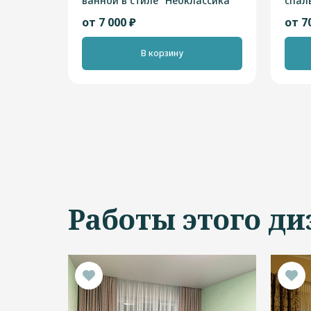
ванной в стиле "Неоклассика"
спал
"Сов
от 7 000 ₽
от 7
В корзину
Работы этого ди