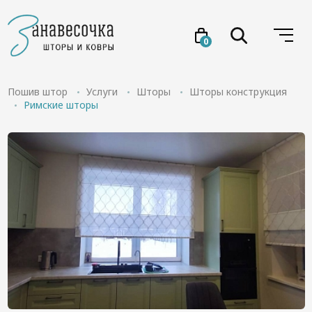
0
Услуги
Пошив штор
Услуги
Шторы
Шторы конструкция
Римские шторы
Товары
Акции
Проекты
О нас
Отзывы