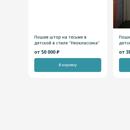
Пошив штор на тесьме в
Поши
детской в стиле "Неоклассика"
детск
от 50 000 ₽
от 3
В корзину