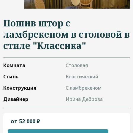
Дизайнерам
Контакты
Пошив штор с
ламбрекеном в столовой в
стиле "Классика"
+7 (4822) 453-534
Комната
Столовая
Стиль
Классический
Конструкция
С ламбрекеном
Дизайнер
Ирина Деброва
от 52 000 ₽