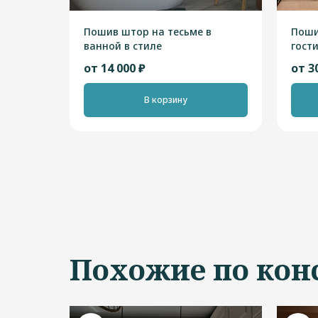
Пошив штор на тесьме в
Поши
ванной в стиле
гост
"Скандинавский"
"Ска
от 14 000 ₽
от 3
В корзину
Похожие по кон