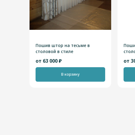
Пошив штор на тесьме в
Поши
столовой в стиле
стол
"Современный"
"Сов
от 63 000 ₽
от 3
В корзину