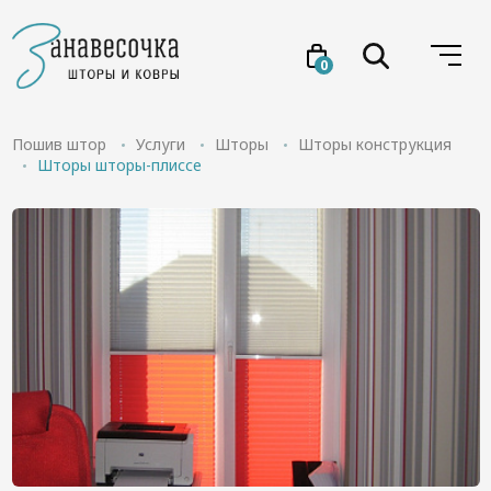
0
Услуги
Пошив штор
Услуги
Шторы
Шторы конструкция
Шторы шторы-плиссе
Товары
Акции
Проекты
О нас
Отзывы