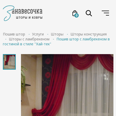
0
Услуги
Пошив штор
Услуги
Шторы
Шторы конструкция
Шторы с ламбрекеном
Пошив штор с ламбрекеном в
гостиной в стиле "Хай-тек"
Товары
Акции
Проекты
О нас
Отзывы