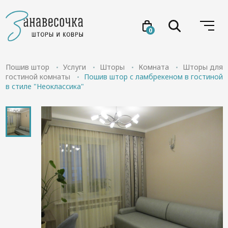
0
Услуги
Пошив штор
Услуги
Шторы
Комната
Шторы для
гостиной комнаты
Пошив штор с ламбрекеном в гостиной
в стиле "Неоклассика"
Товары
Акции
Проекты
О нас
Отзывы