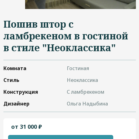
Дизайнерам
Контакты
Пошив штор с
ламбрекеном в гостиной
в стиле "Неоклассика"
+7 (4822) 453-534
Комната
Гостиная
Стиль
Неоклассика
Конструкция
С ламбрекеном
Дизайнер
Ольга Надыбина
от 31 000 ₽