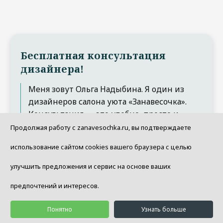
Бесплатная консультация
дизайнера!
Меня зовут Ольга Надыбина. Я один из
дизайнеров салона уюта «Занавесочка».
Консультация — это удобно, просто и
быстро. Оставьте свой телефон, мы будем
Продолжая работу с zanavesochka.ru, вы подтверждаете
рады помочь!
использование сайтом cookies вашего браузера с целью
улучшить предложения и сервис на основе ваших
Забронировать звонок
предпочтений и интересов.
Понятно
Узнать больше
Расчет стоимости пошива