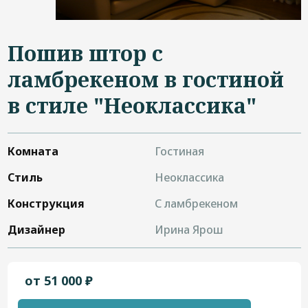
Дизайнерам
Контакты
Пошив штор с
ламбрекеном в гостиной
в стиле "Неоклассика"
+7 (4822) 453-534
Комната
Гостиная
Стиль
Неоклассика
Конструкция
С ламбрекеном
Дизайнер
Ирина Ярош
от 51 000 ₽