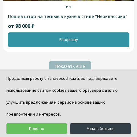
Пошив штор на тесьме в кухне в стиле "Неоклассика"
от 98 000 ₽
В корзину
Показать еще
Продолжая работу с zanavesochka.ru, вы подтверждаете
использование сайтом cookies вашего браузера с целью
улучшить предложения и сервис на основе ваших
Бесплатная консультация
предпочтений и интересов.
дизайнера!
Понятно
Узнать больше
Меня зовут Ирина Ярош. Я один из