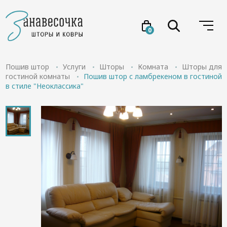
0
Услуги
Пошив штор
Услуги
Шторы
Комната
Шторы для
гостиной комнаты
Пошив штор с ламбрекеном в гостиной
в стиле "Неоклассика"
Товары
Акции
Проекты
О нас
Отзывы