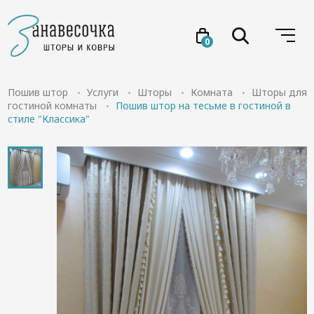
0
Услуги
Пошив штор
Услуги
Шторы
Комната
Шторы для
гостиной комнаты
Пошив штор на тесьме в гостиной в
стиле "Классика"
Товары
Акции
Проекты
О нас
Отзывы