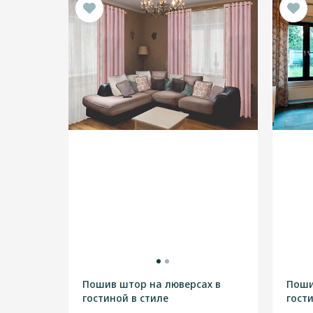
Пошив штор на люверсах в
Поши
гостиной в стиле
гост
"Неоклассика"