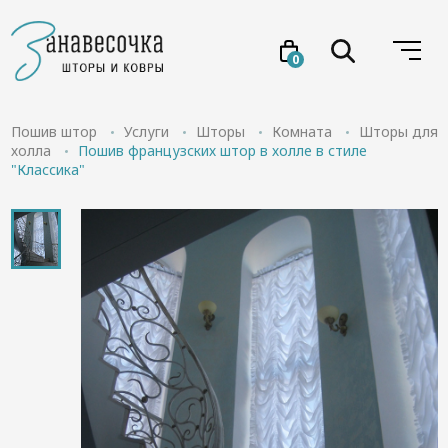
0
Услуги
Пошив штор
Услуги
Шторы
Комната
Шторы для
холла
Пошив французских штор в холле в стиле
"Классика"
Товары
Акции
Проекты
О нас
Отзывы