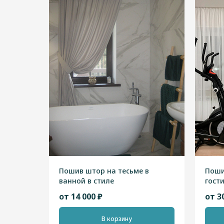
Пошив штор на тесьме в
Поши
ванной в стиле
гост
"Скандинавский"
"Ска
от 14 000 ₽
от 3
В корзину