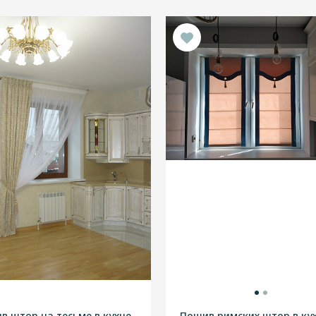
в штор на тесьме в кухне
Пошив римских штор в кух