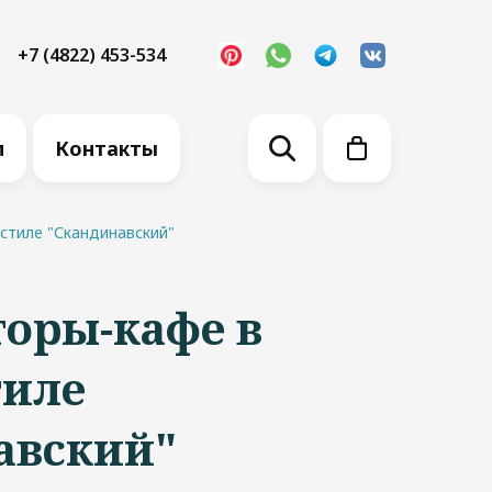
+7 (4822) 453-534
м
Контакты
стиле "Скандинавский"
оры-кафе в
тиле
авский"