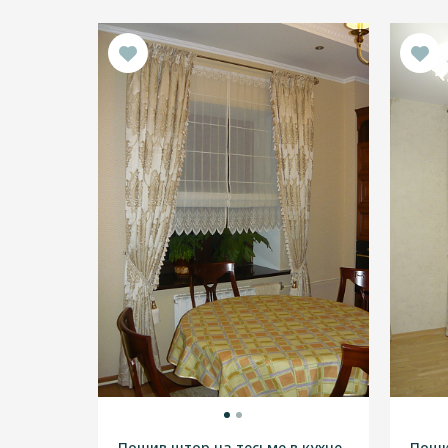
Пошив штор на тесьме в кухне
Поши