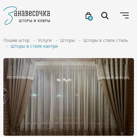
0
Услуги
Пошив штор
Услуги
Шторы
Шторы в стиле стиль
Шторы в стиле кантри
Товары
Акции
Проекты
О нас
Отзывы