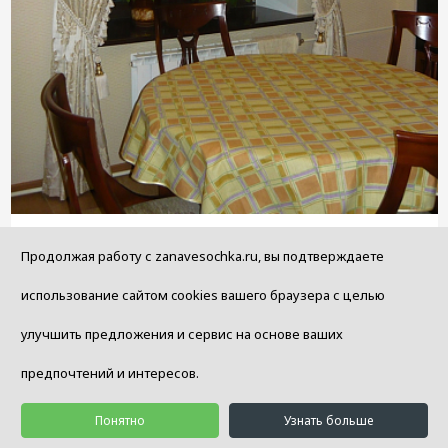
Продолжая работу с zanavesochka.ru, вы подтверждаете
Пошив штор на тесьме в кухне в стиле "Неоклассика"
от 98 000 ₽
использование сайтом cookies вашего браузера с целью
улучшить предложения и сервис на основе ваших
В корзину
предпочтений и интересов.
Понятно
Узнать больше
Показать еще