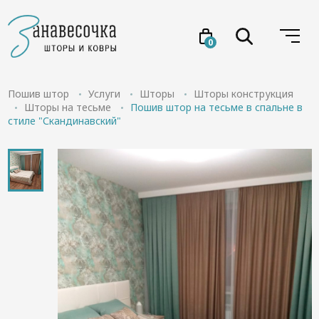
0
Услуги
Пошив штор
Услуги
Шторы
Шторы конструкция
Шторы на тесьме
Пошив штор на тесьме в спальне в
стиле "Скандинавский"
Товары
Акции
Проекты
О нас
Отзывы