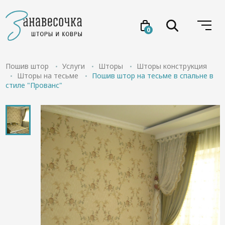
0
Услуги
Пошив штор
Услуги
Шторы
Шторы конструкция
Шторы на тесьме
Пошив штор на тесьме в спальне в
стиле "Прованс"
Товары
Акции
Проекты
О нас
Отзывы