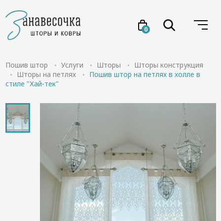
0
Услуги
Пошив штор
Услуги
Шторы
Шторы конструкция
Шторы на петлях
Пошив штор на петлях в холле в
стиле "Хай-тек"
Товары
Акции
Проекты
О нас
Отзывы