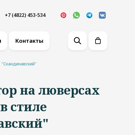
+7 (4822) 453-534
м
Контакты
е "Скандинавский"
ор на люверсах
 в стиле
авский"