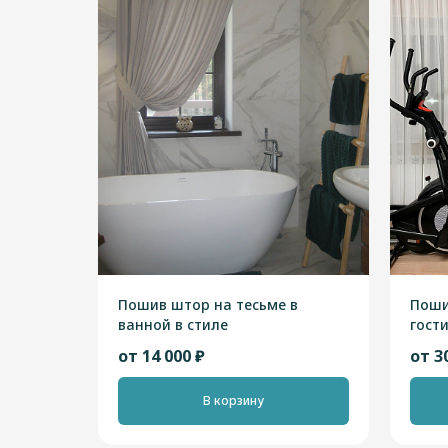
Пошив штор на тесьме в
Поши
ванной в стиле
гост
"Скандинавский"
"Ска
от 14 000 ₽
от 3
В корзину