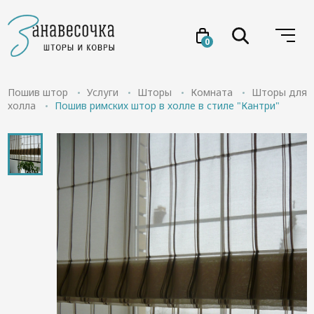
0
Услуги
Пошив штор
Услуги
Шторы
Комната
Шторы для
холла
Пошив римских штор в холле в стиле "Кантри"
Товары
Акции
Проекты
О нас
Отзывы