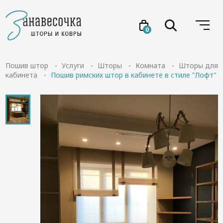
0
Услуги
Пошив штор
Услуги
Шторы
Комната
Шторы для
кабинета
Пошив римских штор в кабинете в стиле "Лофт"
Товары
Акции
Проекты
О нас
Отзывы