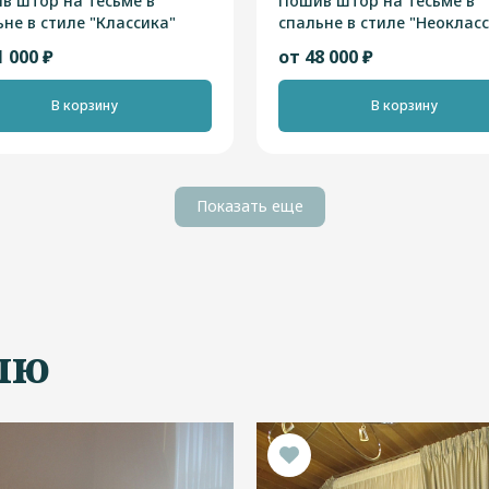
в штор на тесьме в
Пошив штор на тесьме в
ьне в стиле "Классика"
спальне в стиле "Неоклас
1 000 ₽
от 48 000 ₽
В корзину
В корзину
Показать еще
лю