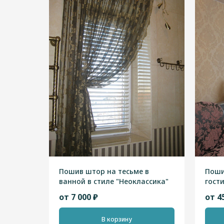
Пошив штор на тесьме в
Поши
ванной в стиле "Неоклассика"
гост
"Нео
от 7 000 ₽
от 4
В корзину