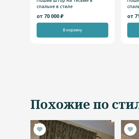
Пошив штор на тесьме в
Поши
спальне в стиле
спал
"Современный"
от 70 000 ₽
от 7
В корзину
Похожие по сти