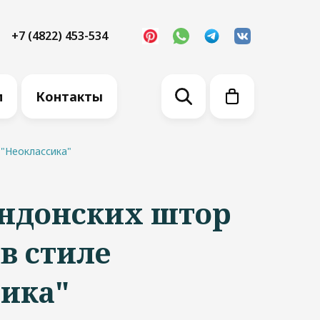
+7 (4822) 453-534
м
Контакты
 "Неоклассика"
ндонских штор
 в стиле
сика"