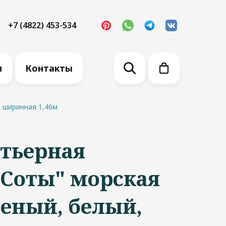
+7 (4822) 453-534
м
Контакты
, ширинная 1,46м
ртьерная
"Соты" морская
леный, белый,