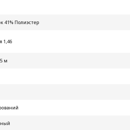
ок 41% Полиэстер
 1,46
15 м
рований
нный