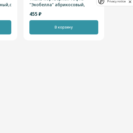
Privacy notice
ный,серый,оливковый,высотная
"Экобелла" абрикосовый,
высотная 2,90м
455 ₽
В корзину