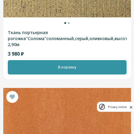
Ткань портьерная
рогожка"Солома"соломанный,серый,оливковый,высотна
2,90м
3 980 ₽
В корзину
Privacy notice