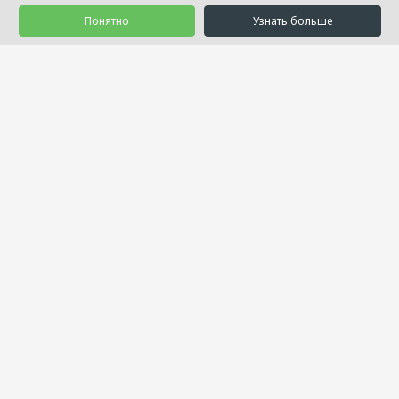
Понятно
Узнать больше
© 1992 - 2026 Салон Уюта «Занавесочка»
Услуги
Товары
Акции
Проекты