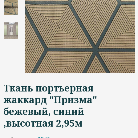
Дизайнерам
Контакты
+7 (4822) 453-534
Ткань портьерная
жаккард "Призма"
бежевый, синий
,высотная 2,95м