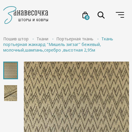
0
Услуги
Пошив штор
Ткани
Портьерная ткань
Ткань
портьерная жаккард "Мишель зигзаг" бежевый,
молочный,шампань,серебро ,высотная 2,95м
Товары
Акции
Проекты
О нас
Отзывы