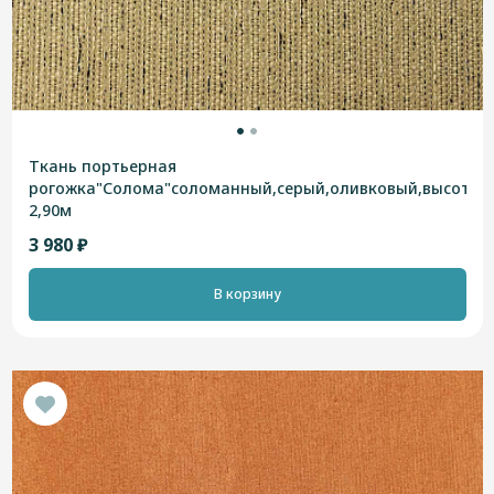
Ткань портьерная
рогожка"Солома"соломанный,серый,оливковый,высотна
2,90м
3 980 ₽
В корзину