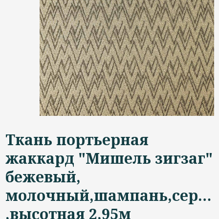
Дизайнерам
Контакты
+7 (4822) 453-534
Ткань портьерная
жаккард "Мишель зигзаг"
бежевый,
молочный,шампань,сереб
,высотная 2,95м