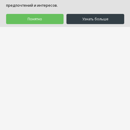
предпочтений и интересов.
Понятно
Узнать больше
© 1992 - 2026 Салон Уюта «Занавесочка»
Услуги
Товары
Акции