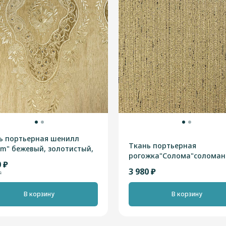
ь портьерная шенилл
Ткань портьерная
em" бежевый, золотистый,
рогожка"Солома"соломан
ань, высотная 2,90м
0 ₽
2,90м
3 980 ₽
₽
В корзину
В корзину