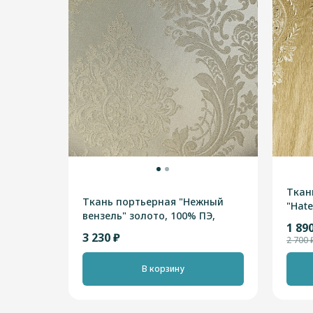
Ткан
Ткань портьерная "Нежный
"Hat
вензель" золото, 100% ПЭ,
шамп
1 89
Турция, высотная 2, 90м
3 230 ₽
2 700 
В корзину