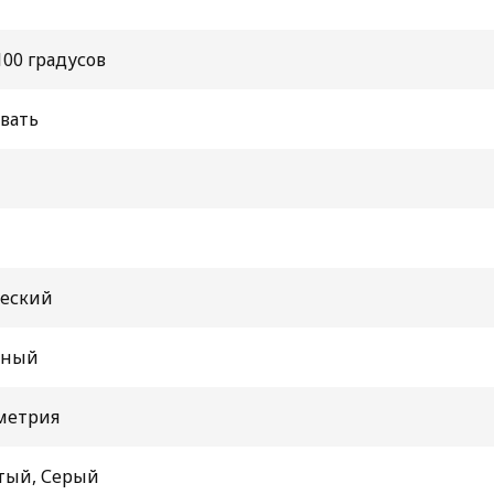
100 градусов
вать
еский
нный
метрия
тый, Серый