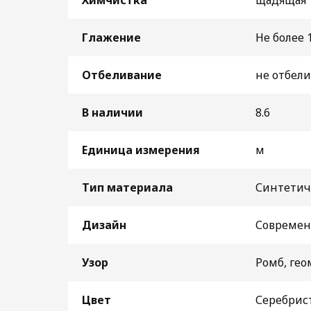
Химчистка
щадящая
Глажение
Не более 
Отбеливание
не отбели
В наличии
8.6
Единица измерения
м
Тип материала
Синтетич
Дизайн
Совреме
Узор
Ромб, гео
Цвет
Серебрис