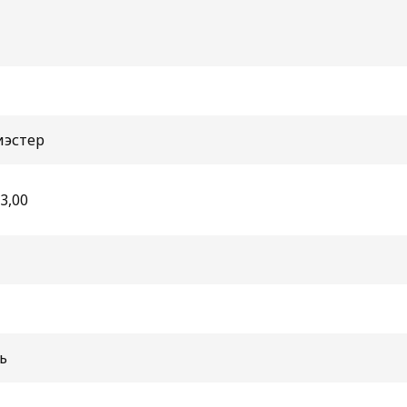
иэстер
3,00
ь