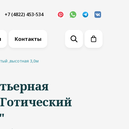
+7 (4822) 453-534
м
Контакты
тый ,высотная 3,0м
ртьерная
"Готический
"