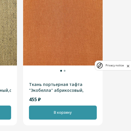
Privacy notice
Ткань портьерная тафта
ный,серый,оливковый,высотная
"Экобелла" абрикосовый,
высотная 2,90м
455 ₽
В корзину