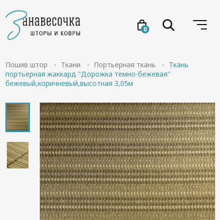
0
Услуги
Пошив штор
Ткани
Портьерная ткань
Ткань
портьерная жаккард "Дорожка темно-бежевая"
бежевый,коричневый,высотная 3,05м
Товары
Акции
Проекты
О нас
Отзывы