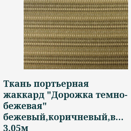
Дизайнерам
Контакты
+7 (4822) 453-534
Ткань портьерная
жаккард "Дорожка темно-
бежевая"
бежевый,коричневый,выс
3,05м