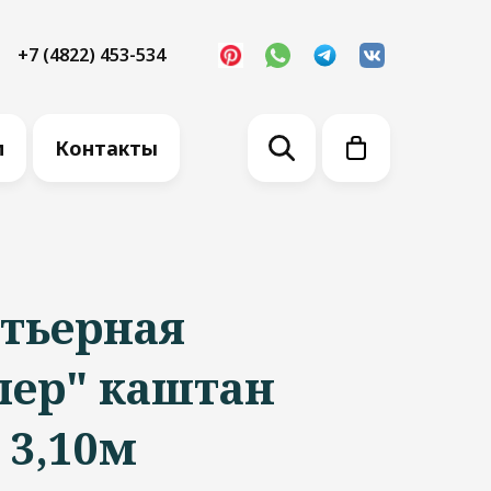
+7 (4822) 453-534
м
Контакты
ртьерная
пер" каштан
 3,10м