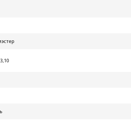
иэстер
3,10
ь