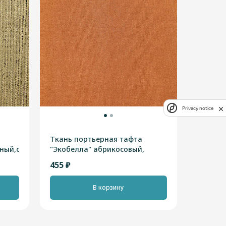
Privacy notice
Ткань портьерная тафта
ный,серый,оливковый,высотная
"Экобелла" абрикосовый,
высотная 2,90м
455 ₽
В корзину