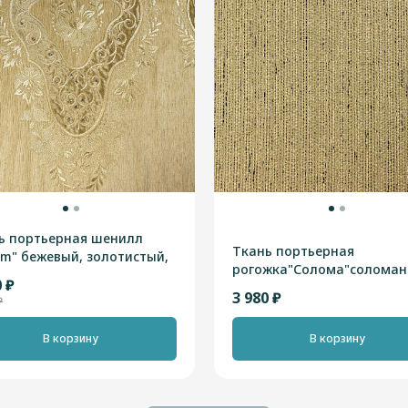
ь портьерная шенилл
Ткань портьерная
em" бежевый, золотистый,
рогожка"Солома"соломан
ань, высотная 2,90м
0 ₽
2,90м
3 980 ₽
₽
В корзину
В корзину