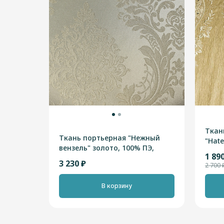
Ткан
Ткань портьерная "Нежный
"Hat
вензель" золото, 100% ПЭ,
шамп
1 89
Турция, высотная 2, 90м
3 230 ₽
2 700 
В корзину