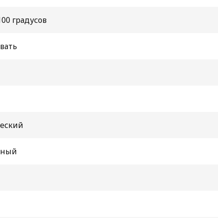
100 градусов
вать
еский
нный