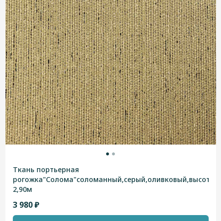
Ткань портьерная
рогожка"Солома"соломанный,серый,оливковый,высотна
2,90м
3 980 ₽