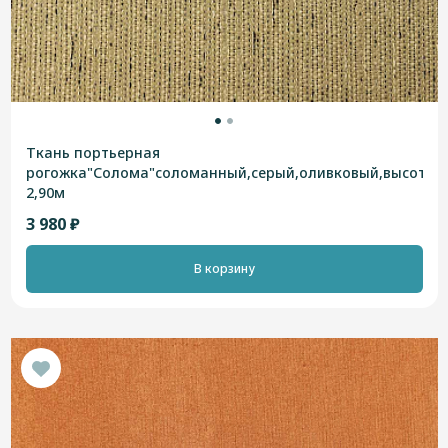
Ткань портьерная
рогожка"Солома"соломанный,серый,оливковый,высотна
2,90м
3 980 ₽
В корзину