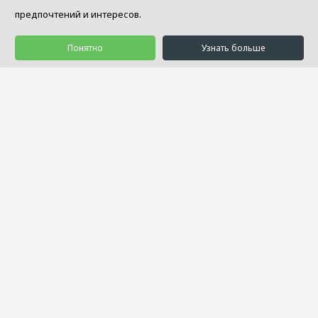
предпочтений и интересов.
Понятно
Узнать больше
© 1992 - 2026 Салон Уюта «Занавесочка»
Услуги
Товары
Акции