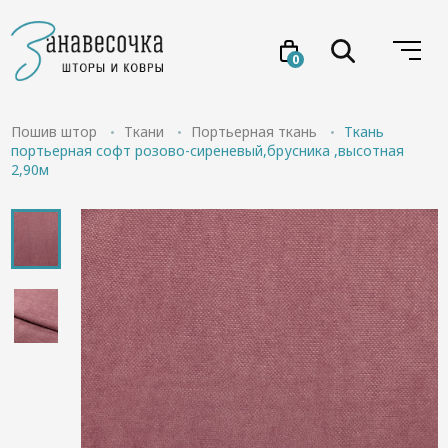
0
Услуги
Пошив штор
Ткани
Портьерная ткань
Ткань
портьерная софт розово-сиреневый,брусника ,высотная
2,90м
Товары
Акции
Проекты
О нас
Отзывы