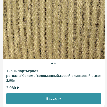
Ткань портьерная
рогожка"Солома"соломанный,серый,оливковый,высотна
2,90м
3 980 ₽
В корзину