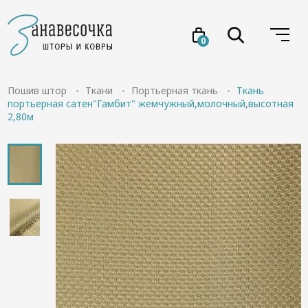
0
Услуги
Пошив штор
Ткани
Портьерная ткань
Ткань
портьерная сатен"Гамбит" жемчужный,молочный,высотная
2,80м
Товары
Акции
Проекты
О нас
Отзывы