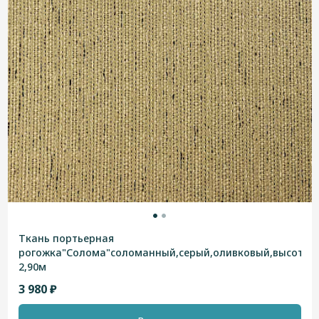
Ткань портьерная
рогожка"Солома"соломанный,серый,оливковый,высотна
2,90м
3 980 ₽