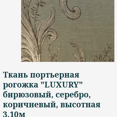
Дизайнерам
Контакты
+7 (4822) 453-534
Ткань портьерная
рогожка "LUXURY"
бирюзовый, серебро,
коричневый, высотная
3,10м