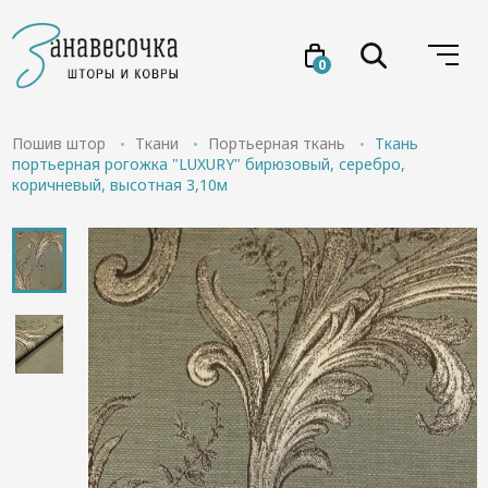
0
Услуги
Пошив штор
Ткани
Портьерная ткань
Ткань
портьерная рогожка "LUXURY" бирюзовый, серебро,
коричневый, высотная 3,10м
Товары
Акции
Проекты
О нас
Отзывы