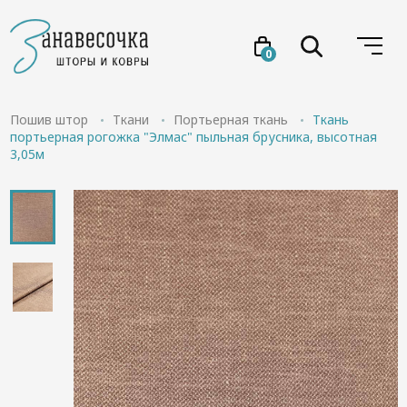
0
Услуги
Пошив штор
Ткани
Портьерная ткань
Ткань
портьерная рогожка "Элмас" пыльная брусника, высотная
3,05м
Товары
Акции
Проекты
О нас
Отзывы