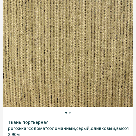
Ткань портьерная
рогожка"Солома"соломанный,серый,оливковый,высотна
2,90м