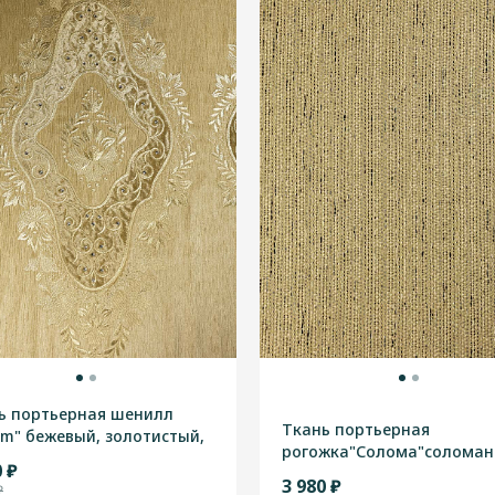
ь портьерная шенилл
Ткань портьерная
em" бежевый, золотистый,
рогожка"Солома"соломан
ань, высотная 2,90м
0 ₽
2,90м
3 980 ₽
₽