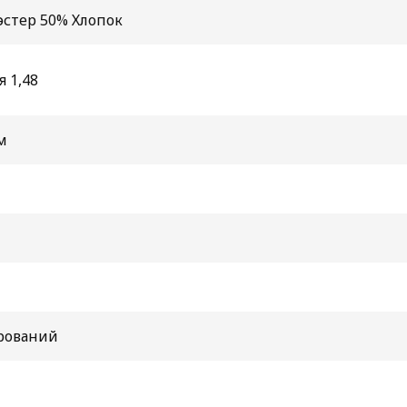
эстер 50% Хлопок
 1,48
м
рований