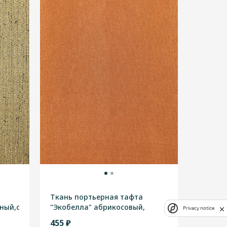
Ткань портьерная тафта
ный,серый,оливковый,высотная
"Экобелла" абрикосовый,
Privacy notice
высотная 2,90м
455 ₽