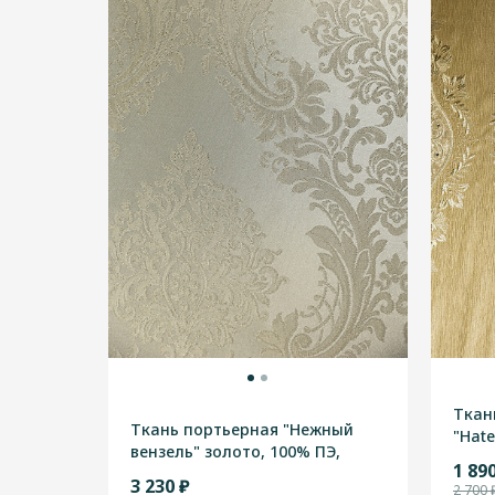
Ткан
Ткань портьерная "Нежный
"Hat
вензель" золото, 100% ПЭ,
шамп
1 89
Турция, высотная 2, 90м
3 230 ₽
2 700 