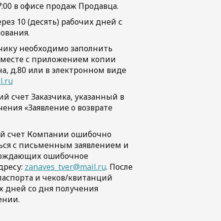
7:00 в офисе продаж Продавца.
ез 10 (десять) рабочих дней с
ования.
зчику необходимо заполнить
 вместе с приложением копии
на, д.80 или в электронном виде
l.ru
й счет Заказчика, указанный в
чения «Заявление о возврате
ый счет Компании ошибочно
ься с письменным заявлением и
ерждающих ошибочное
дресу:
zanaves_tver@mail.ru
. После
аспорта и чеков/квитанций
их дней со дня получения
ении.