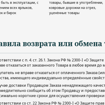
 быть в эксплуатации, с
товары, бывшие в употреблении,
ением всех ярлыков,
ковровые дорожки на отрез,
ок и бирок
уценённые товары
авила возврата или обмена 
ответствии с п. 4. ст. 26.1. Закона РФ № 2300-I «О Защи
ве отказаться от заказанного Товара в любое время до
патель не вправе отказаться от оплаченного Заказа (и
ества, имеющего индивидуально определённые свойст
лучае доставки Продавцом Заказа ненадлежащего качест
амедлительно сообщить об этом Продавцу и предостави
симально короткие сроки для осуществления проверки 
ответствии со ст. 22 Закона РФ № 2300-I «О Защите пр