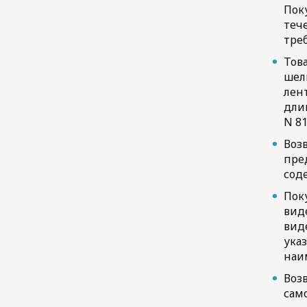
Пок
теч
тре
Тов
шел
лент
длин
N 81
Воз
пре
соде
Пок
виде
вид
ука
наи
Возв
сам