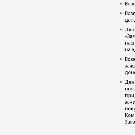
Возв
Возв
дат
Для
«За
пасп
на а
Воз
заяв
ден
Для
пос
при
зач
пол
Комп
3аяв