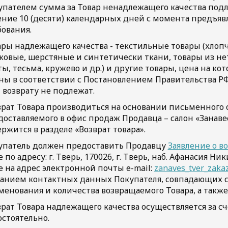
упателем сумма за Товар ненадлежащего качества под
ение 10 (десяти) календарных дней с момента предъя
бования.
ары надлежащего качества - текстильные товары (хлоп
ковые, шерстяные и синтетически ткани, товары из не
ы, тесьма, кружево и др.) и другие товары, цена на к
ы в соответствии с Постановлением Правительства РФ от
 возврату не подлежат.
врат Товара производиться на основании письменного 
доставляемого в офис продаж Продавца – салон «Занаве
ржится в разделе «Возврат товара».
упатель должен предоставить Продавцу
Заявление о во
 по адресу: г. Тверь, 170026, г. Тверь, наб. Афанасия Ни
е на адрес электронной почты e-mail:
zanaves_tver_zaka
занием контактных данных Покупателя, совпадающих с 
менования и количества возвращаемого Товара, а также
рат Товара надлежащего качества осуществляется за с
остоятельно.