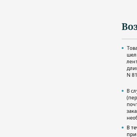
Во
Тов
шел
лент
длин
N 81
В с
(пе
поч
зак
нео
В те
при