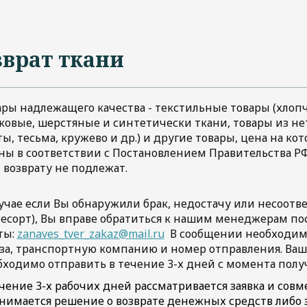
зврат ткани
ары надлежащего качества - текстильные товары (хлоп
ковые, шерстяные и синтетически ткани, товары из не
ы, тесьма, кружево и др.) и другие товары, цена на к
ы в соответствии с Постановлением Правительства РФ от
 возврату не подлежат.
лучае если Вы обнаружили брак, недостачу или несоотв
ресорт), Вы вправе обратиться к нашим менеджерам п
ты:
zanaves_tver_zakaz@mail.ru
В сообщении необходимо
аза, транспортную компанию и номер отправления. Ваше
бходимо отправить в течение 3-х дней с момента получ
чение 3-х рабочих дней рассматривается заявка и совм
нимается решение о возврате денежных средств либо з