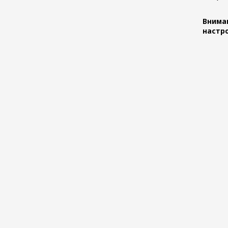
Вниман
настр