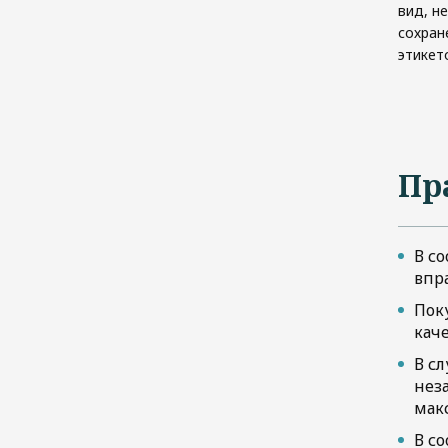
вид, не
сохран
этикет
Пр
В со
впра
Поку
кач
В с
нез
мак
В со