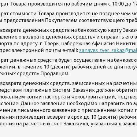
рат Товара производится по рабочим дням с 10:00 до 1
рат стоимости Товара производится не позднее чем чер
ы предоставления Покупателем соответствующего треб
 возврата денежных средств на банковскую карту Зака
явление о возврате денежных средств» и оправить его
орта по адресу: г. Тверь, набережная Афанасия Никити
дрес электронной почты e-mail:
zanaves_tver_zakaz@mai
врат денежных средств будет осуществлен на банковски
лении, в течение 10 (десяти) рабочих дней со дня полу
ежных средств» Продавцом.
 возврата денежных средств, зачисленных на расчетн
редством платежных систем, Заказчик должен обратит
ложением копии паспорта и чеков/квитанций, подтв
исление. Данное заявление необходимо направить по а
учения письменного заявления с приложением копии п
ания производит возврат в срок до 10 (десяти) рабоч
ления на расчетный счет Заказчика, указанный в заявл