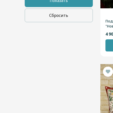
Показать
Сбросить
Под
"Но
мят
4 9