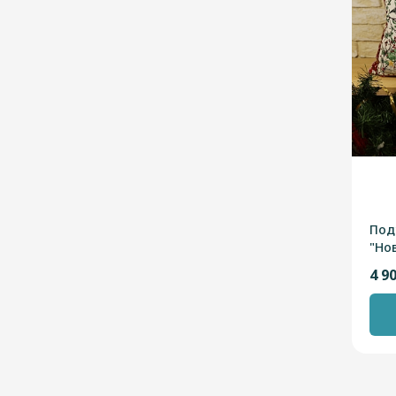
Под
"Но
кра
4 9