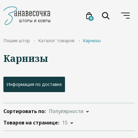
0
Услуги
Пошив штор
Каталог товаров
Карнизы
Карнизы
Товары
Акции
Информация по доставке
Проекты
О нас
Сортировать по:
Популярности
Товаров на странице:
15
Отзывы