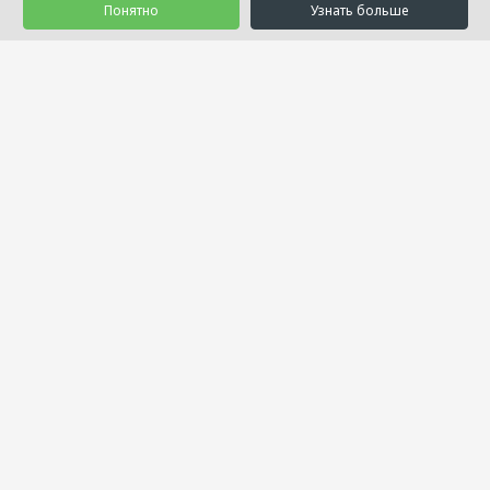
Понятно
Узнать больше
© 1992 - 2026 Салон Уюта «Занавесочка»
Услуги
Товары
Акции
Проекты
О нас